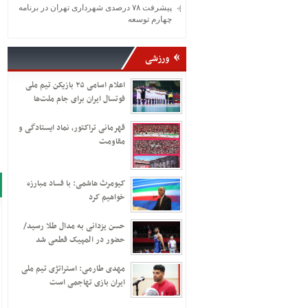
پیشرفت ۷۸ درصدی شهرداری تهران در برنامه
چهارم توسعه
ورزشی
اعلام اسامی ۲۵ بازیکن تیم ملی
فوتسال ایران برای جام ملت‌ها
قهرمانی تراکتور، نماد ایستادگی و
مقاومت
کیومرث هاشمی: با فساد مبارزه
خواهیم کرد
حسن یزدانی به مدال طلا رسید/
حضور در المپیک قطعی شد
مهدی طارمی: استراتژی تیم ملی
ایران بازی تهاجمی است
مراسم عزاداری روز
مراسم عزاداری شب
مراسم شام غریبان حسینی
عاشورا در دانشگاه تهران
تاسوعای حسینی در هیئت
در میدان امام حسین (ع)