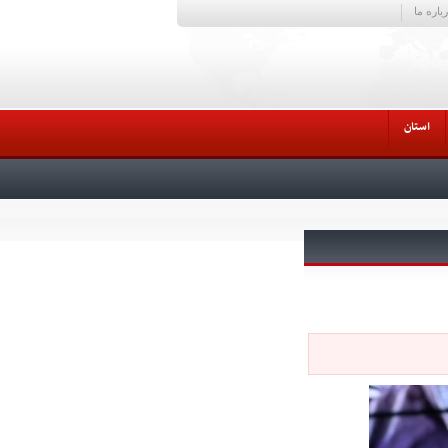
باره ما
استان