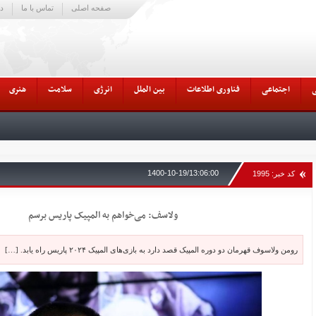
صفحه اصلی
تماس با ما
در
اجتماعی
فناوری اطلاعات
بین الملل
انرژی
سلامت
هنری
1400-10-19/13:06:00
کد خبر: 1995
ولاسف: می‌خواهم به المپیک پاریس برسم
رومن ولاسوف قهرمان دو دوره المپیک قصد دارد به بازی‌های المپیک ۲۰۲۴ پاریس راه یابد. […]