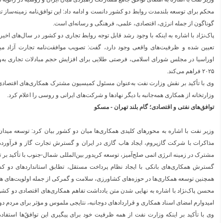
محکم برای توسعه بلندمدت روابط دو کشور دانست و ادامه داد: این توافق‌نامه زمینه‌ساز ت
گوناگون از جمله انرژی، اقتصادی، علمی، فرهنگی و رسانه‌ای است.
پاک‌نژاد با اشاره به اینکه با وجود رشد قابل توجه روابط تجاری دو کشور در سال‌های اخیر
تعیین شده و ظرفیت‌های واقعی وجود دارد، گفت: تصویب موافقت‌نامه تجارت آزاد میان
۲۰۲۵ فراهم می‌کند.
وی با تأکید بر نقش وزارت نفت به‌عنوان مسئول کمیسیون مشترک همکاری‌های اقتصادی 
وزارتخانه از همکاری همه‌جانبه با دیگر نهادها و شرکت‌های ایرانی و روسی را اعلام کرد.
توافق‌های نفتی و اقتصادی؛ گام بلند تهران - مسکو
وزیر نفت با اشاره به محورهای کلیدی همکاری‌ها میان دو کشور بیان کرد: توسعه میدان
مذاکرات با شرکت گازپروم، ایجاد هاب گازی در ایران و گسترش تجارت گاز و فرآورده‌ه
مشترک در زمینه انرژی اتمی صلح‌آمیز، توسعه کریدور بین‌المللی شمال-جنوب با تأکید بر ت
گسترش همکاری‌های بانکی با ایجاد نظام پرداخت مستقل، تطابق استانداردهای دو کش
همچنین توسعه همکاری‌ها در حوزه‌های کشاورزی، سلامت و گمرکی از جمله اولویت‌های ه
محسن پاک‌نژاد با اشاره به نهایی شدن متن یادداشت تفاهم همکاری‌های اقتصادی دو کش
امیدوارم امضای اسناد همکاری و قراردادهای دوجانبه، نتایجی ملموس و مؤثر برای مردم دو
وی با تأکید بر اینکه وزارت نفت از همه ظرفیت خود برای پیگیری این توافقً‌ها استفاده